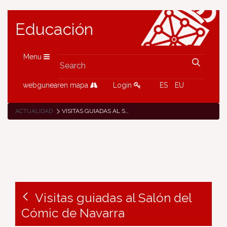
Educación
Menu
webgunearen mapa
Login
ES
EU
ACTUALIDAD
VISITAS GUIADAS AL SALÓN DEL CÓMIC DE NAVARRA
Visitas guiadas al Salón del
Cómic de Navarra