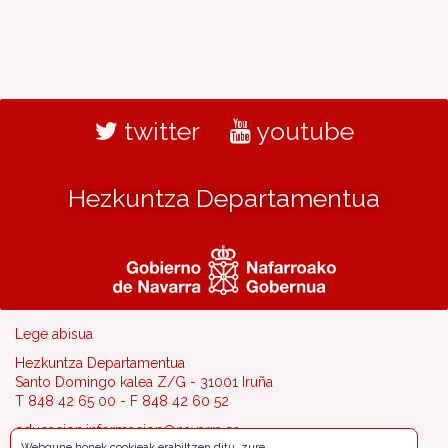
twitter
youtube
Hezkuntza Departamentua
Lege abisua
Hezkuntza Departamentua
Santo Domingo kalea Z/G - 31001 Iruña
T 848 42 65 00 - F 848 42 60 52
educacion.informacion@navarra.es
Webgune honek cookieak erabiltzen ditu, zure