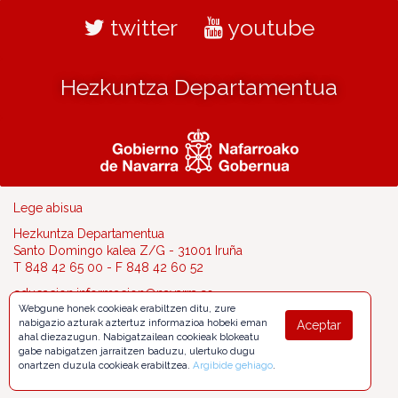
twitter
youtube
Hezkuntza Departamentua
Lege abisua
Hezkuntza Departamentua
Santo Domingo kalea Z/G - 31001 Iruña
T 848 42 65 00 - F 848 42 60 52
educacion.informacion@navarra.es
Webgune honek cookieak erabiltzen ditu, zure
nabigazio azturak aztertuz informazioa hobeki eman
Aceptar
ahal diezazugun. Nabigatzailean cookieak blokeatu
gabe nabigatzen jarraitzen baduzu, ulertuko dugu
onartzen duzula cookieak erabiltzea.
Argibide gehiago
.