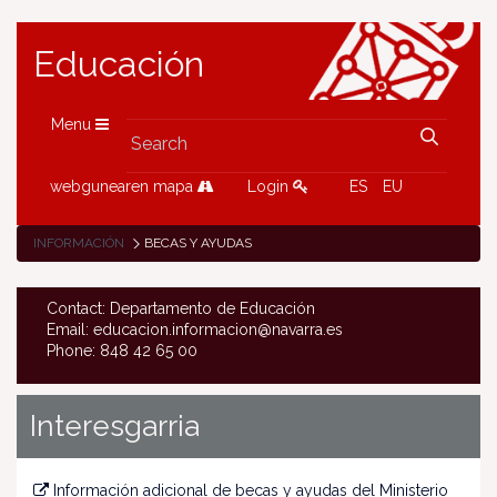
Educación
Menu
webgunearen mapa
Login
ES
EU
INFORMACIÓN
BECAS Y AYUDAS
Contact: Departamento de Educación
Email: educacion.informacion@navarra.es
Phone: 848 42 65 00
Interesgarria
Información adicional de becas y ayudas del Ministerio