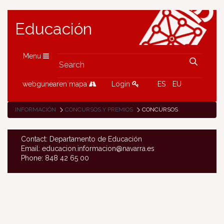
Educación
Menu
webgunearen mapa
Login
ES
EU
INFORMACIÓN
CONCURSOS Y PREMIOS
CONCURSOS
Contact: Departamento de Educación
Email: educacion.informacion@navarra.es
Phone: 848 42 65 00