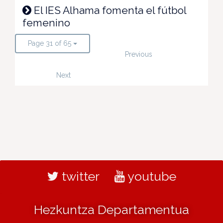
El IES Alhama fomenta el fútbol
femenino
Page 31 of 65
Previous
Next
twitter
youtube
Hezkuntza Departamentua