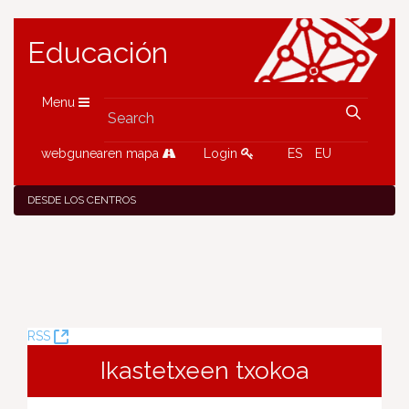
Educación
Menu
webgunearen mapa
Login
ES
EU
DESDE LOS CENTROS
(Opens
RSS
New
Ikastetxeen txokoa
Window)