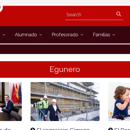
s
Alumnado
Profesorado
Familias
Egunero
o de
El consejero Gimeno
El De