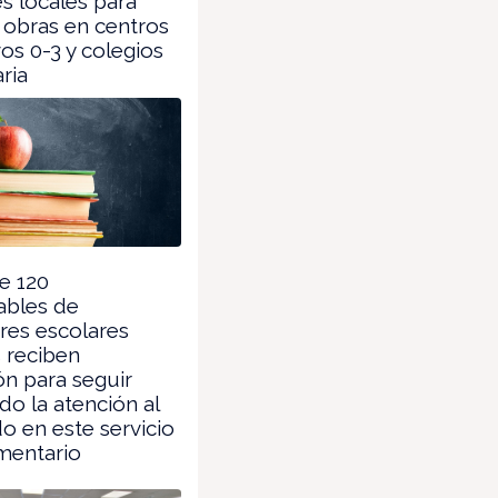
s locales para
 obras en centros
os 0-3 y colegios
ria
e 120
ables de
es escolares
 reciben
n para seguir
o la atención al
 en este servicio
entario