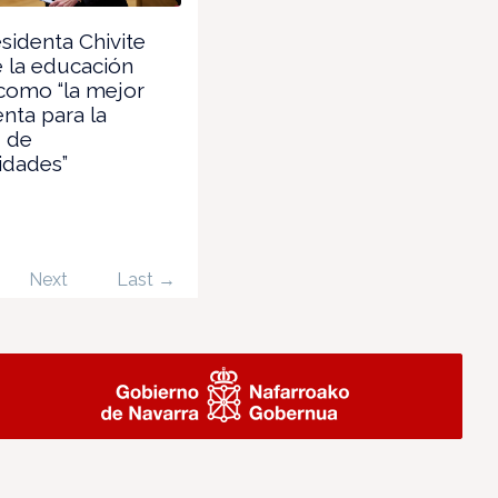
sidenta Chivite
 la educación
como “la mejor
nta para la
d de
idades”
Next
Last →