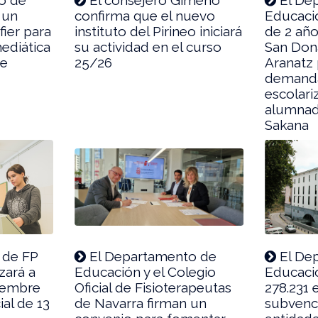
 un
confirma que el nuevo
Educació
fier para
instituto del Pirineo iniciará
de 2 año
mediática
su actividad en el curso
San Dona
de
25/26
Aranatz 
demand
escolari
alumnad
Sakana
 de FP
El Departamento de
El De
ará a
Educación y el Colegio
Educaci
ciembre
Oficial de Fisioterapeutas
278.231 
ial de 13
de Navarra firman un
subvenc