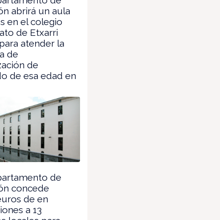
n abrirá un aula
s en el colegio
to de Etxarri
para atender la
a de
zación de
o de esa edad en
partamento de
ón concede
euros de en
iones a 13