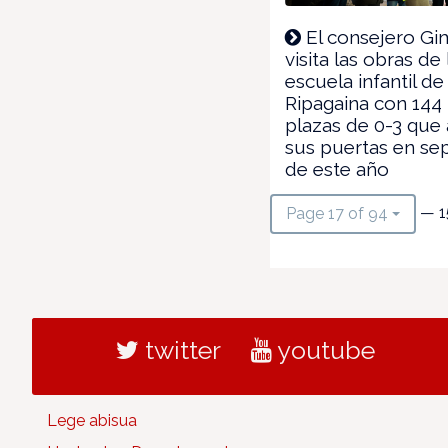
El consejero G
visita las obras de
escuela infantil de
Ripagaina con 144
plazas de 0-3 que 
sus puertas en se
de este año
— 1
Page 17 of 94
twitter
youtube
Lege abisua