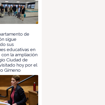
partamento de
ón sigue
ndo sus
nes educativas en
a con la ampliación
gio Ciudad de
visitado hoy por el
ro Gimeno