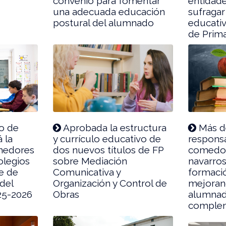
convenio para fomentar
entidade
una adecuada educación
sufragar
postural del alumnado
educativ
de Prima
o de
Aprobada la estructura
Más d
 la
y currículo educativo de
respons
omedores
dos nuevos títulos de FP
comedor
olegios
sobre Mediación
navarros
ge de
Comunicativa y
formació
del
Organización y Control de
mejorand
25-2026
Obras
alumnado
complem