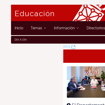
Educación
Inicio
Temas
Información
Directorio
DÍA A DÍA
(Opens
RSS
New
Window)
El Departament