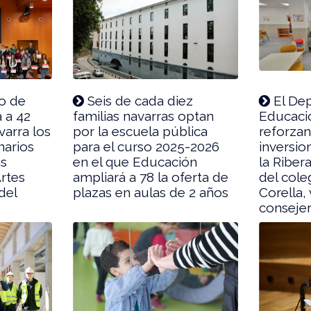
o de
Seis de cada diez
El De
 a 42
familias navarras optan
Educaci
varra los
por la escuela pública
reforza
narios
para el curso 2025-2026
inversio
as
en el que Educación
la Riber
Artes
ampliará a 78 la oferta de
del cole
del
plazas en aulas de 2 años
Corella, 
conseje