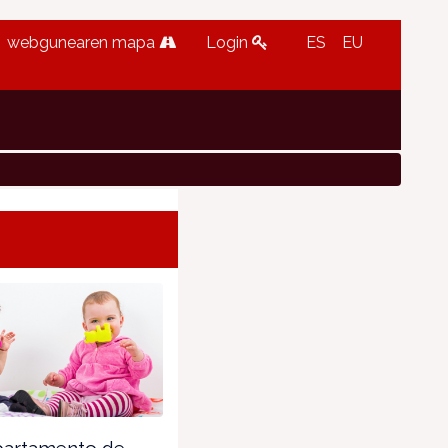
webgunearen mapa
Login
ES
EU
partamento de