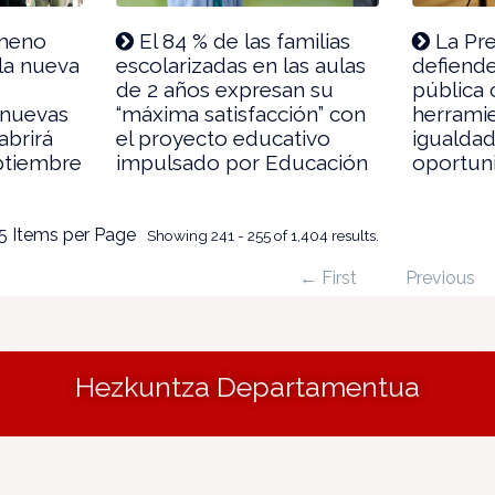
imeno
El 84 % de las familias
La Pre
 la nueva
escolarizadas en las aulas
defiende
de 2 años expresan su
pública 
 nuevas
“máxima satisfacción” con
herramie
abrirá
el proyecto educativo
igualda
ptiembre
impulsado por Educación
oportun
5 Items per Page
Showing 241 - 255 of 1,404 results.
← First
Previous
Hezkuntza Departamentua