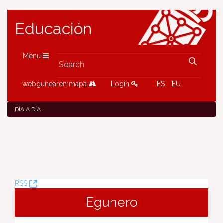
Educación
Menu
webgunearen mapa
Login
ES
EU
DÍA A DÍA
(Opens
RSS
New
Egunero
Window)