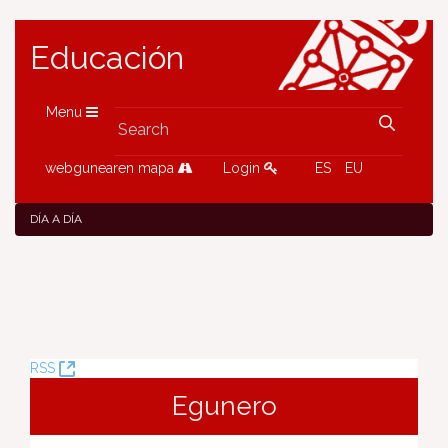
Educación
Menu
webgunearen mapa
Login
ES
EU
DÍA A DÍA
(Opens
RSS
New
Egunero
Window)