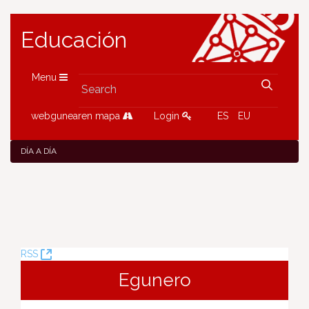
Educación
Menu
webgunearen mapa
Login
ES
EU
DÍA A DÍA
(Opens
RSS
New
Egunero
Window)