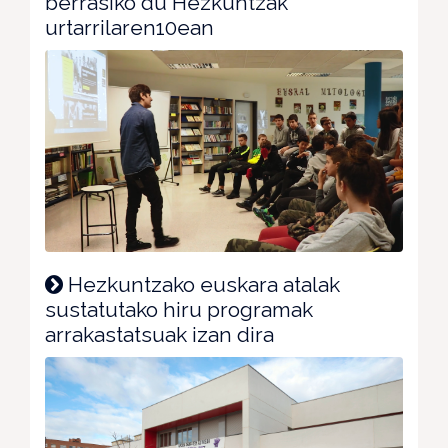
berrasiko du Hezkuntzak
urtarrilaren10ean
Hezkuntzako euskara atalak
sustatutako hiru programak
arrakastatsuak izan dira