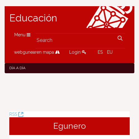
Educación
Menu
webgunearen mapa
Login
ES
EU
DÍA A DÍA
(Opens
RSS
New
Egunero
Window)