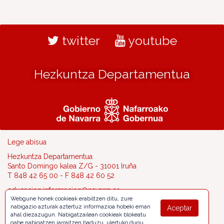
twitter
youtube
Hezkuntza Departamentua
Lege abisua
Hezkuntza Departamentua
Santo Domingo kalea Z/G - 31001 Iruña
T 848 42 65 00 - F 848 42 60 52
educacion.informacion@navarra.es
Webgune honek cookieak erabiltzen ditu, zure
nabigazio azturak aztertuz informazioa hobeki eman
Aceptar
ahal diezazugun. Nabigatzailean cookieak blokeatu
gabe nabigatzen jarraitzen baduzu, ulertuko dugu