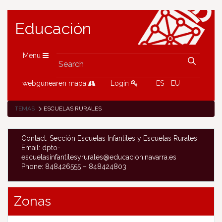
Educación
Menu
webgunearen mapa
Login
ES
EU
TEMAS
ESCUELAS RURALES
Contact: Sección Escuelas Infantiles y Escuelas Rurales
Email: dpto-
escuelasinfantilesyrurales@educacion.navarra.es
Phone: 848426555 – 848424803
Zonas