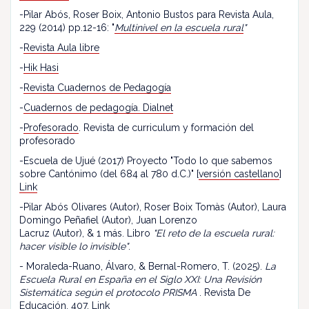
-Pilar Abós, Roser Boix, Antonio Bustos para Revista Aula,
229 (2014) pp.12-16: "
Multinivel en la escuela rural
"
-
Revista Aula libre
-
Hik Hasi
-
Revista Cuadernos de Pedagogía
-
Cuadernos de pedagogía. Dialnet
-
Profesorado
. Revista de curriculum y formación del
profesorado
-Escuela de Ujué (2017) Proyecto "Todo lo que sabemos
sobre Cantónimo (del 684 al 780 d.C.)" [
versión castellano
]
Link
-Pilar Abós Olivares (Autor), Roser Boix Tomàs (Autor), Laura
Domingo Peñafiel (Autor), Juan Lorenzo
Lacruz (Autor), & 1 más. Libro
"El reto de la escuela rural:
hacer visible lo invisible"
.
- Moraleda-Ruano, Álvaro, & Bernal-Romero, T. (2025).
La
Escuela Rural en España en el Siglo XXI: Una Revisión
Sistemática según el protocolo PRISMA
. Revista De
Educación, 407.
Link