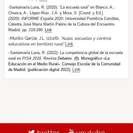
-Santamaría Luna, R. (2020).
“La escuela rural”
en Blanco, A.;
Chueca, A.; López-Ruiz, J.A. y Mora, S. [Coord. y Ed.]
(2020):
INFORME España 2020.
Universidad Pontificia Comillas,
Cátedra José María Martín Patino de la Cultura del Encuentro.
Madrid. pp. 219-290.
Link
-Murillo García, J.L. (2026).
"Aulas, escuelas y centros
educativos en territorio rural"
Link
-
Santamaría Luna, R. (202
2
):
La competencia global de la escuela
rural en PISA 2018.
R
evista
Debates.
(8). Monográfico «La
Educación en el Medio Rural». Consejo Escolar de la Comunidad
Link
de Madrid. (publicación digital 2022).
twitter
youtube