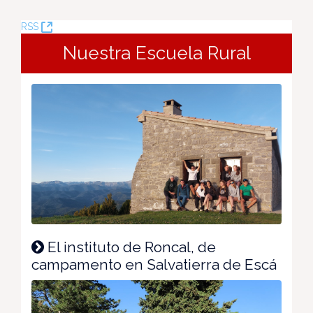
(Opens
RSS
New
Nuestra Escuela Rural
Window)
El instituto de Roncal, de
campamento en Salvatierra de Escá