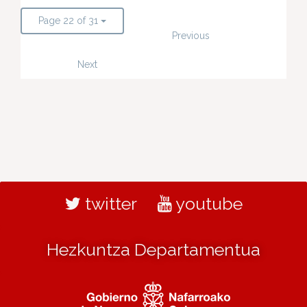
Page 22 of 31
Previous
Next
twitter
youtube
Hezkuntza Departamentua