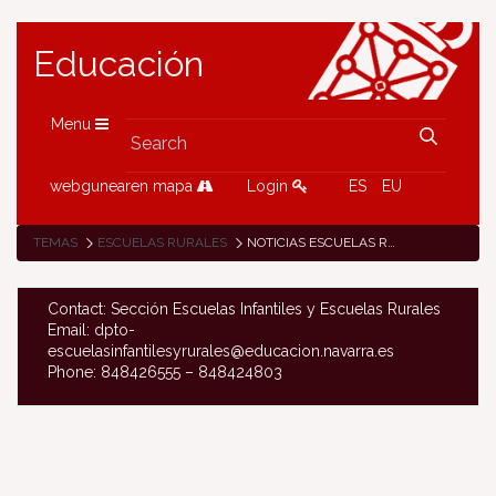
Educación
Menu
webgunearen mapa
Login
ES
EU
TEMAS
ESCUELAS RURALES
NOTICIAS ESCUELAS RURALES
Contact: Sección Escuelas Infantiles y Escuelas Rurales
Email: dpto-
escuelasinfantilesyrurales@educacion.navarra.es
Phone: 848426555 – 848424803