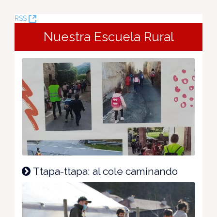
(Opens
RSS
New
Nuestra Escuela Rural
Window)
Ttapa-ttapa: al cole caminando