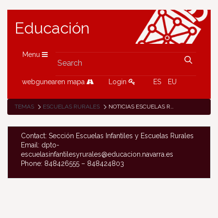
Educación
Menu
webgunearen mapa
Login
ES
EU
TEMAS
ESCUELAS RURALES
NOTICIAS ESCUELAS RURALES
Contact: Sección Escuelas Infantiles y Escuelas Rurales
Email: dpto-
escuelasinfantilesyrurales@educacion.navarra.es
Phone: 848426555 – 848424803