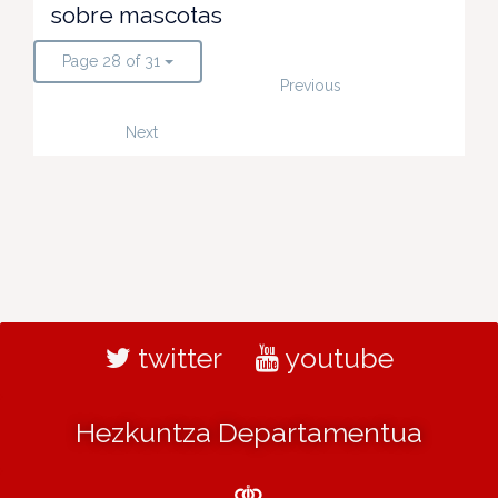
sobre mascotas
Page 28 of 31
Previous
Next
twitter
youtube
Hezkuntza Departamentua