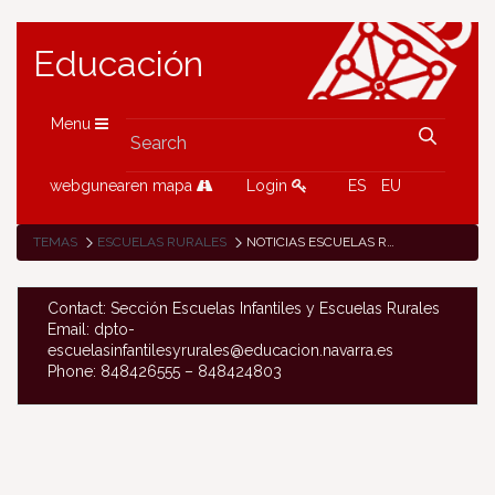
Educación
Menu
webgunearen mapa
Login
ES
EU
TEMAS
ESCUELAS RURALES
NOTICIAS ESCUELAS RURALES
Contact: Sección Escuelas Infantiles y Escuelas Rurales
Email: dpto-
escuelasinfantilesyrurales@educacion.navarra.es
Phone: 848426555 – 848424803