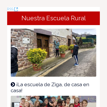
(Opens
RSS
New
Nuestra Escuela Rural
Window)
¡La escuela de Ziga, de casa en
casa!