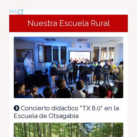
(Opens
RSS
New
Nuestra Escuela Rural
Window)
Concierto didáctico "TX 8.0" en la
Escuela de Otsagabia