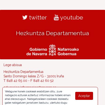
twitter
youtube
Hezkuntza Departamentua
Lege abisua
Hezkuntza Departamentua
Santo Domingo kalea Z/G - 31001 Iruña
T 848 42 65 00 - F 848 42 60 52
educacion.informacion@navarra.es
Webgune honek cookieak erabiltzen ditu, zure
nabigazio azturak aztertuz informazioa hobeki eman
Aceptar
ahal diezazugun. Nabigatzailean cookieak blokeatu
gabe nabigatzen jarraitzen baduzu, ulertuko dugu