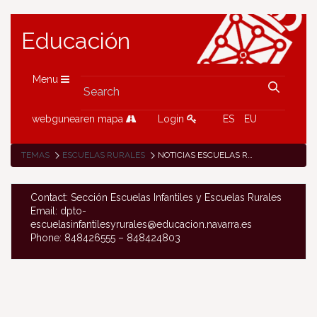
Educación
Menu
webgunearen mapa
Login
ES
EU
TEMAS
ESCUELAS RURALES
NOTICIAS ESCUELAS RURALES
Contact: Sección Escuelas Infantiles y Escuelas Rurales
Email: dpto-
escuelasinfantilesyrurales@educacion.navarra.es
Phone: 848426555 – 848424803