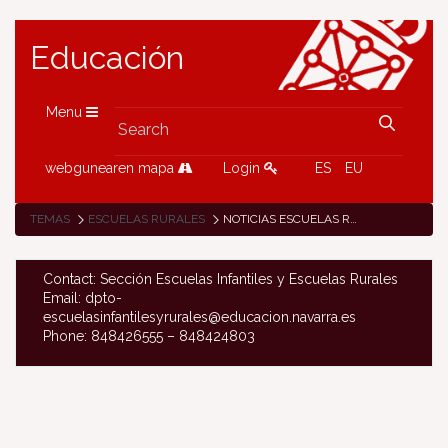
Educación
Menu
webgunearen mapa
Login
ES
EU
TEMAS
ESCUELAS RURALES
NOTICIAS ESCUELAS RURALES
Contact: Sección Escuelas Infantiles y Escuelas Rurales
Email: dpto-
escuelasinfantilesyrurales@educacion.navarra.es
Phone: 848426555 – 848424803