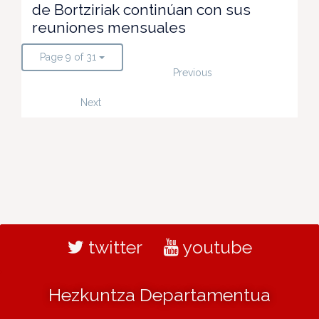
de Bortziriak continúan con sus
reuniones mensuales
Page 9 of 31
Previous
Next
twitter
youtube
Hezkuntza Departamentua