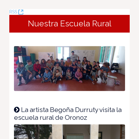
(Opens
RSS
New
Nuestra Escuela Rural
Window)
La artista Begoña Durruty visita la
escuela rural de Oronoz