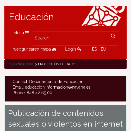
Educación
Menu
webgunearen mapa
Login
ES
EU
INFORMACIÓN
PROTECCIÓN DE DATOS
Contact: Departamento de Educación
Email: educacion.informacion@navarra.es
Phone: 848 42 65 00
Publicación de contenidos
sexuales o violentos en internet