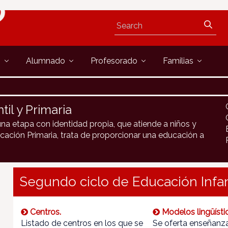
s
Alumnado
Profesorado
Familias
il y Primaria
una etapa con identidad propia, que atiende a niños y
ucación Primaria, trata de proporcionar una educación a
Segundo ciclo de Educación Infant
Centros.
Modelos lingüísti
Listado de centros en los que se
Se oferta enseñanza