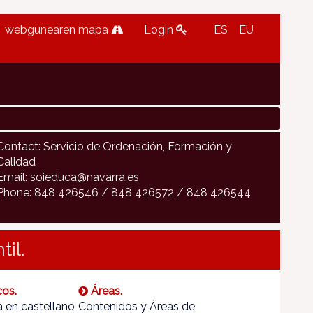
webgunearen mapa
Login
ES
EU
Contact: Servicio de Ordenación, Formación y
Calidad
Email: soieduca@navarra.es
Phone: 848 426546 / 848 426572 / 848 426544
il.
cos.
Áreas.
 en castellano
Contenidos y Áreas de