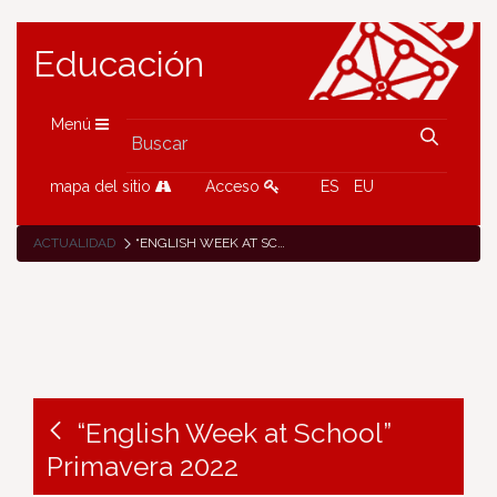
Educación
Menú
mapa del sitio
Acceso
ES
EU
ACTUALIDAD
“ENGLISH WEEK AT SCHOOL” PRIMAVERA 2022
“English Week at School”
Primavera 2022