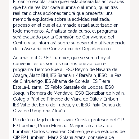
El centro escolar será quien establecerá las actividades
que ha de realizar cada alumna o alumno, quien tras
realizar dichas acciones tendrá que presentar una
memoria explicativa sobre la actividad realizada,
proceso en el que el alumnado estará autorizado en
todo momento. Al finalizar cada curso, el programa
será evaluado por la Comisión de Convivencia del
Centro y se informará sobre su desarrollo al Negociado
de la Asesoría de Convivencia del Departamento.
Además del CIP FP Lumbier, que se suma hoy al
convenio, estos son los centros que aplican el
programa Tiempo Fuera: IESO Reyno de Navarra de
Azagra, Alaitz BHI, IES Barañáin / Barañain, IESO La Paz
de Cintruénigo, IES Alhama de Corella, IES Tierra
Estella-Lizarra, IES Pablo Sarasate de Lodosa, IESO
Joaquín Romera de Mendavia, IESO Elortzibar de Noáin,
Colegio Público Príncipe de Viana de Olite / Erriberri,
IES Valle del Ebro de Tudela, y el IESO Iñaki Ochoa de
Olza de Pamplona / Iruña.
Pie de foto: Izqda. dcha: Javier Cuesta, profesor del CIP
FP Lumbier; Rocio Monclús Manjón, alcaldesa de
Lumbier; Carlos Chavarren Cabrero, jefe de estudios del
CIP FP Lumbier; , María Solana Arana, consejera de