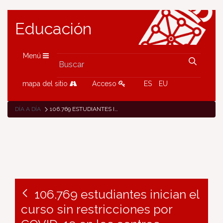
Educación
Menú
mapa del sitio
Acceso
ES
EU
DÍA A DÍA
106.769 ESTUDIANTES INICIAN EL CURSO SIN RESTRICCIONES POR COVID-19 EN LOS CENTROS DOCENTES
106.769 estudiantes inician el
curso sin restricciones por