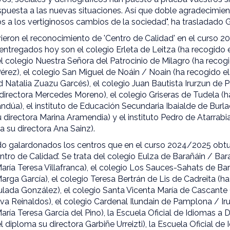
spuesta a las nuevas situaciones. Así que doble agradecimien
s a los vertiginosos cambios de la sociedad", ha trasladado 
ieron el reconocimiento de 'Centro de Calidad' en el curso 2
entregados hoy son el colegio Erleta de Leitza (ha recogido 
l colegio Nuestra Señora del Patrocinio de Milagro (ha recog
rez), el colegio San Miguel de Noáin / Noain (ha recogido e
 Natalia Zuazu Garcés), el colegio Juan Bautista Irurzun de P
directora Mercedes Moreno), el colegio Griseras de Tudela (
Sandúa), el instituto de Educación Secundaria Ibaialde de Burla
 directora Marina Aramendia) y el instituto Pedro de Atarrabia
a su directora Ana Sainz).
ido galardonados los centros que en el curso 2024/2025 obtu
tro de Calidad’. Se trata del colegio Eulza de Barañáin / Bar
aría Teresa Villafranca), el colegio Los Sauces-Sahats de Bar
arga García), el colegio Teresa Bertrán de Lis de Cadreita (h
ulada González), el colegio Santa Vicenta María de Cascante 
va Reinaldos), el colegio Cardenal Ilundain de Pamplona / Ir
aría Teresa García del Pino), la Escuela Oficial de Idiomas a 
 diploma su directora Garbiñe Urreizti), la Escuela Oficial 