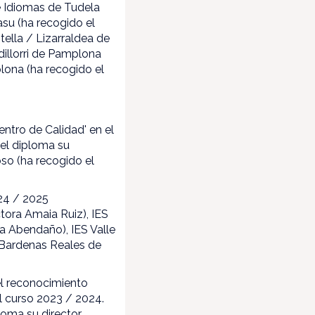
de Idiomas de Tudela
asu (ha recogido el
tella / Lizarraldea de
dillorri de Pamplona
lona (ha recogido el
ntro de Calidad' en el
 el diploma su
oso (ha recogido el
024 / 2025
ctora Amaia Ruiz), IES
a Abendaño), IES Valle
S Bardenas Reales de
el reconocimiento
el curso 2023 / 2024.
loma su director