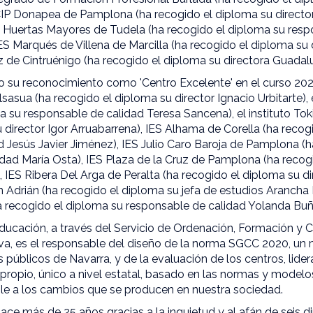
CIP Donapea de Pamplona (ha recogido el diploma su directo
o Huertas Mayores de Tudela (ha recogido el diploma su resp
IES Marqués de Villena de Marcilla (ha recogido el diploma su
z de Cintruénigo (ha recogido el diploma su directora Guadal
do su reconocimiento como 'Centro Excelente' en el curso 20
sasua (ha recogido el diploma su director Ignacio Urbitarte), 
a su responsable de calidad Teresa Sancena), el instituto To
 director Igor Arruabarrena), IES Alhama de Corella (ha recog
 Jesús Javier Jiménez), IES Julio Caro Baroja de Pamplona (
idad María Osta), IES Plaza de la Cruz de Pamplona (ha recog
 IES Ribera Del Arga de Peralta (ha recogido el diploma su di
n Adrián (ha recogido el diploma su jefa de estudios Arancha E
a recogido el diploma su responsable de calidad Yolanda Buñ
ucación, a través del Servicio de Ordenación, Formación y Ca
va, es el responsable del diseño de la norma SGCC 2020, un 
s públicos de Navarra, y de la evaluación de los centros, lid
propio, único a nivel estatal, basado en las normas y modelo
ible a los cambios que se producen en nuestra sociedad.
ace más de 25 años gracias a la inquietud y al afán de seis di