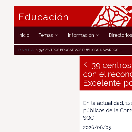
Educación
Inicio
Temas
Información
Directorio
DÍA A DÍA
39 CENTROS EDUCATIVOS PÚBLICOS NAVARROS, GALARDONADOS CON EL RECONOCIMIENTO DE ‘CENTRO DE CALIDAD’ Y ‘CENTRO EXCELENTE’ POR SU SISTEMA DE GESTIÓN DE LA CALIDAD
39 centros
con el recon
Excelente’ p
En la actualidad, 
públicos de la Com
SGC
2026/06/05