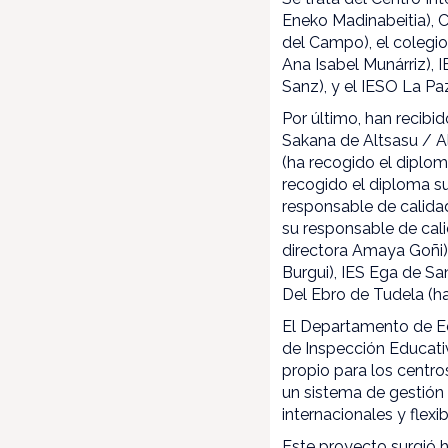
Eneko Madinabeitia), 
del Campo), el colegi
Ana Isabel Munárriz), 
Sanz), y el IESO La Pa
Por último, han recibi
Sakana de Altsasu / Al
(ha recogido el diplom
recogido el diploma su
responsable de calidad
su responsable de cal
directora Amaya Goñi),
Burgui), IES Ega de Sa
Del Ebro de Tudela (h
El Departamento de Ed
de Inspección Educati
propio para los centro
un sistema de gestión 
internacionales y flex
Este proyecto surgió h