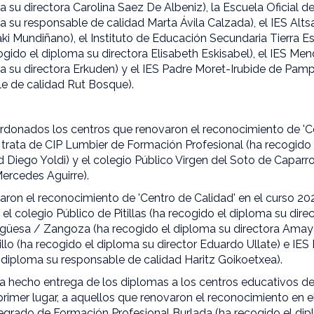
a su directora Carolina Saez De Albeniz), la Escuela Oficial 
a su responsable de calidad Marta Ávila Calzada), el IES Alts
aki Mundiñano), el Instituto de Educación Secundaria Tierra Es
cogido el diploma su directora Elisabeth Eskisabel), el IES Men
a su directora Erkuden) y el IES Padre Moret-Irubide de Pamp
e de calidad Rut Bosque).
rdonados los centros que renovaron el reconocimiento de 'Ce
 trata de CIP Lumbier de Formación Profesional (ha recogido
 Diego Yoldi) y el colegio Público Virgen del Soto de Caparr
Mercedes Aguirre).
aron el reconocimiento de 'Centro de Calidad' en el curso 2
l colegio Público de Pitillas (ha recogido el diploma su dire
ngüesa / Zangoza (ha recogido el diploma su directora Amay
llo (ha recogido el diploma su director Eduardo Ullate) e IE
 diploma su responsable de calidad Haritz Goikoetxea).
a hecho entrega de los diplomas a los centros educativos d
 primer lugar, a aquellos que renovaron el reconocimiento en 
tegrado de Formación Profesional Burlada (ha recogido el dip