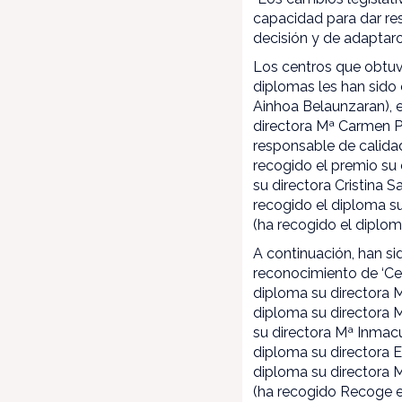
capacidad para dar re
decisión y de adaptaro
Los centros que obtuv
diplomas les han sido 
Ainhoa Belaunzaran), e
directora Mª Carmen Pé
responsable de calidad
recogido el premio su 
su directora Cristina 
recogido el diploma su
(ha recogido el diplom
A continuación, han s
reconocimiento de ‘Cen
diploma su directora M
diploma su directora M
su directora Mª Inmac
diploma su directora E
diploma su directora M
(ha recogido Recoge el