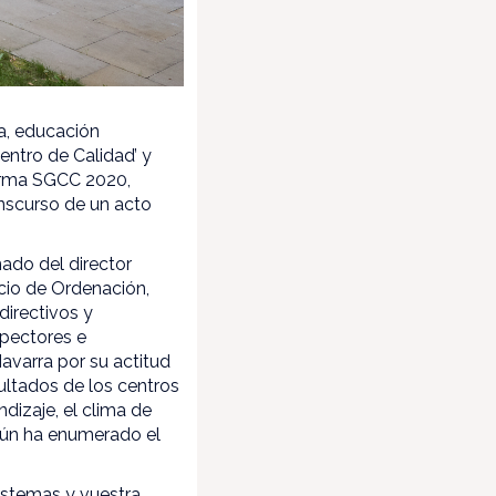
ia, educación
ntro de Calidad’ y
Norma SGCC 2020,
nscurso de un acto
ado del director
icio de Ordenación,
directivos y
spectores e
avarra por su actitud
sultados de los centros
dizaje, el clima de
según ha enumerado el
istemas y vuestra