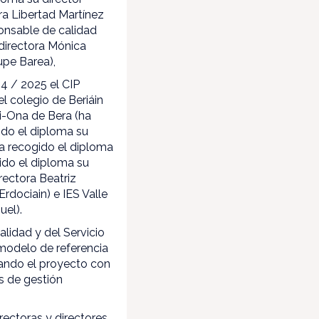
ra Libertad Martínez
onsable de calidad
 directora Mónica
upe Barea),
24 / 2025 el CIP
el colegio de Beriáin
ki-Ona de Bera (ha
ido el diploma su
ha recogido el diploma
ido el diploma su
rectora Beatriz
rdociain) e IES Valle
uel).
lidad y del Servicio
modelo de referencia
erando el proyecto con
s de gestión
rectoras y directores