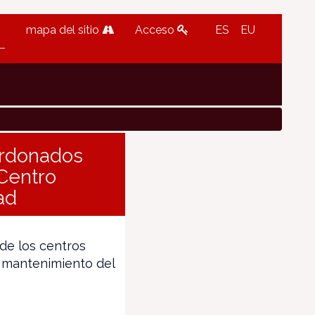
mapa del sitio
Acceso
ES
EU
ardonados
‘Centro
ad
de los centros
y mantenimiento del