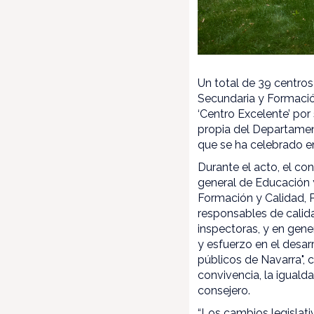
Un total de 39 centros
Secundaria y Formació
‘Centro Excelente’ po
propia del Departamen
que se ha celebrado e
Durante el acto, el c
general de Educación y
Formación y Calidad, P
responsables de calida
inspectoras, y en gene
y esfuerzo en el desar
públicos de Navarra", 
convivencia, la iguald
consejero.
“Los cambios legislat