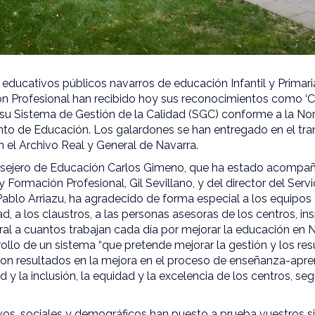
 educativos públicos navarros de educación Infantil y Primar
n Profesional han recibido hoy sus reconocimientos como ‘Ce
r su Sistema de Gestión de la Calidad (SGC) conforme a la 
to de Educación. Los galardones se han entregado en el tra
n el Archivo Real y General de Navarra.
onsejero de Educación Carlos Gimeno, que ha estado acompañ
 Formación Profesional, Gil Sevillano, y del director del Serv
ablo Arriazu, ha agradecido de forma especial a los equipos 
d, a los claustros, a las personas asesoras de los centros, in
ral a cuantos trabajan cada día por mejorar la educación en N
rollo de un sistema “que pretende mejorar la gestión y los re
con resultados en la mejora en el proceso de enseñanza-apren
ad y la inclusión, la equidad y la excelencia de los centros, 
ivos, sociales y demográficos han puesto a prueba vuestros s