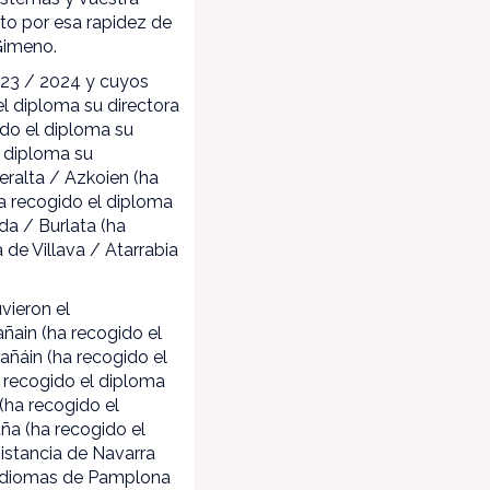
to por esa rapidez de
Gimeno.
023 / 2024 y cuyos
el diploma su directora
ido el diploma su
l diploma su
eralta / Azkoien (ha
ha recogido el diploma
da / Burlata (ha
 de Villava / Atarrabia
vieron el
añain (ha recogido el
añáin (ha recogido el
a recogido el diploma
(ha recogido el
uña (ha recogido el
Distancia de Navarra
de Idiomas de Pamplona