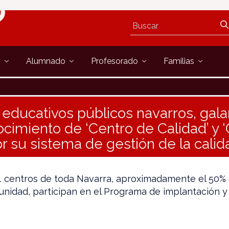
s
Alumnado
Profesorado
Familias
 educativos públicos navarros, gal
ocimiento de ‘Centro de Calidad’ y 
or su sistema de gestión de la calid
121 centros de toda Navarra, aproximadamente el 50% 
unidad, participan en el Programa de implantación 