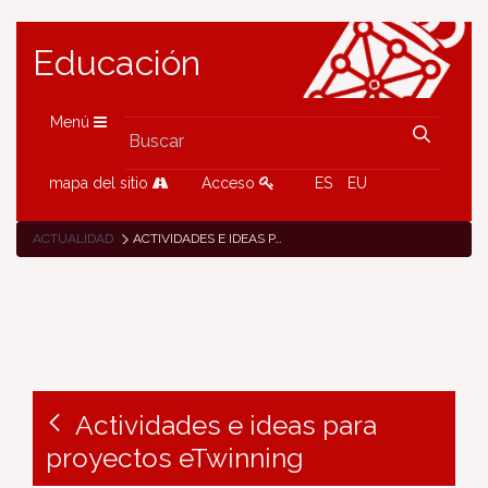
Educación
Menú
mapa del sitio
Acceso
ES
EU
ACTUALIDAD
ACTIVIDADES E IDEAS PARA PROYECTOS ETWINNING
Actividades e ideas para
proyectos eTwinning