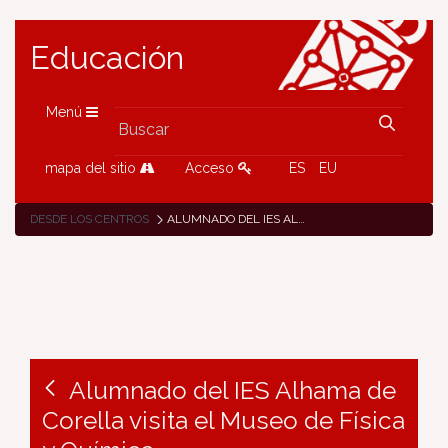
Educación
Menú
mapa del sitio
Acceso
ES
EU
DESDE LOS CENTROS
ALUMNADO DEL IES ALHAMA DE CORELLA VISITA EL MUSEO DE FÍSICA Y QUÍMICA
Alumnado del IES Alhama de
Corella visita el Museo de Física