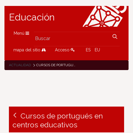
Educación
Menú
mapa del sitio
Acceso
ES
EU
ACTUALIDAD
CURSOS DE PORTUGUÉS EN CENTROS EDUCATIVOS
Cursos de portugués en
centros educativos