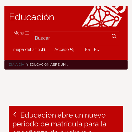
Educación
Menú
mapa del sitio
Acceso
ES
EU
DÍA A DÍA
EDUCACIÓN ABRE UN NUEVO PERIODO DE MATRÍCULA PARA LA ENSEÑANZA DE EUSKERA A PERSONAS ADULTAS EN ZUBIARTE
Educación abre un nuevo
periodo de matrícula para la