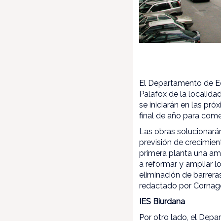
El Departamento de Ed
Palafox de la localida
se iniciarán en las pr
final de año para come
Las obras solucionará
previsión de crecimien
primera planta una amp
a reformar y ampliar l
eliminación de barreras
redactado por Cornago 
IES Biurdana
Por otro lado, el Dep