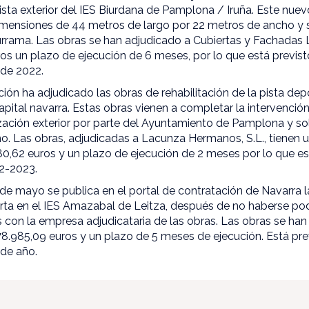
ista exterior del IES Biurdana de Pamplona / Iruña. Este nue
imensiones de 44 metros de largo por 22 metros de ancho y se
turrama. Las obras se han adjudicado a Cubiertas y Fachadas L
os un plazo de ejecución de 6 meses, por lo que está previst
l de 2022.
ión ha adjudicado las obras de rehabilitación de la pista dep
apital navarra. Estas obras vienen a completar la intervención
nización exterior por parte del Ayuntamiento de Pamplona y s
mo. Las obras, adjudicadas a Lacunza Hermanos, S.L., tienen 
0,62 euros y un plazo de ejecución de 2 meses por lo que es
22-2023.
e mayo se publica en el portal de contratación de Navarra la 
erta en el IES Amazabal de Leitza, después de no haberse pod
on la empresa adjudicataria de las obras. Las obras se han 
.985,09 euros y un plazo de 5 meses de ejecución. Está pre
 de año.