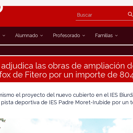
s
Alumnado
Profesorado
Familias
adjudica las obras de ampliación d
fox de Fitero por un importe de 80
ismo el proyecto del nuevo cubierto en el IES Biurd
a pista deportiva de IES Padre Moret-Irubide por un t