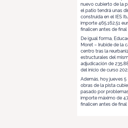
nuevo cubierto de la p
el patio tendrá unas d
construida en el IES I
importe 465.162,51 eur
finalicen antes de fina
De igual forma, Educac
Moret – Irubide de la c
centro tras la reurba
estructurales del mis
adjudicación de 235.88
del inicio de curso 20
Además, hoy jueves 5 d
obras de la pista cubi
pasado por problemas c
importe máximo de 478
finalicen antes de final