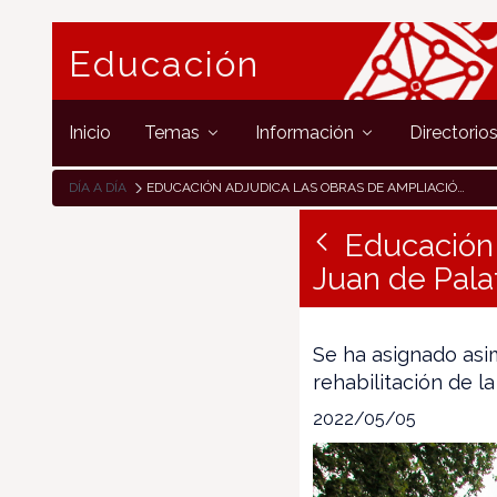
Educación
Inicio
Temas
Información
Directorio
DÍA A DÍA
EDUCACIÓN ADJUDICA LAS OBRAS DE AMPLIACIÓN DEL COLEGIO JUAN DE PALAFOX DE FITERO POR UN IMPORTE DE 804.281 EUROS
Educación 
Juan de Pala
Se ha asignado asim
rehabilitación de l
2022/05/05