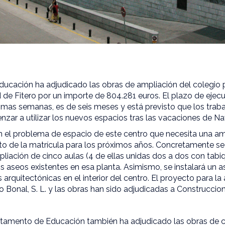
ucación ha adjudicado las obras de ampliación del colegio 
d de Fitero por un importe de 804.281 euros. El plazo de ejec
óximas semanas, es de seis meses y está previsto que los traba
nzar a utilizar los nuevos espacios tras las vacaciones de Na
n el problema de espacio de este centro que necesita una am
to de la matrícula para los próximos años. Concretamente se 
liación de cinco aulas (4 de ellas unidas dos a dos con tabi
os aseos existentes en esa planta. Asimismo, se instalará un a
 arquitectónicas en el interior del centro. El proyecto para la
Bonal, S. L. y las obras han sido adjudicadas a Construccion
artamento de Educación también ha adjudicado las obras de 