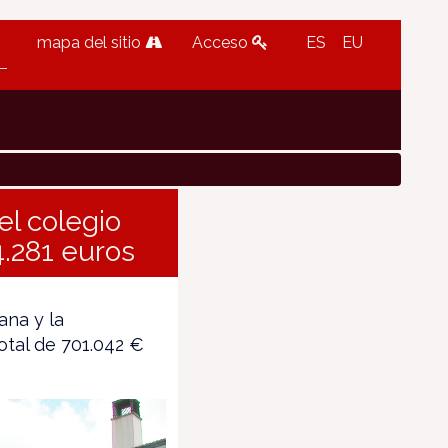
mapa del sitio
Acceso
ES
EU
el colegio
4.281 euros
ana y la
otal de 701.042 €