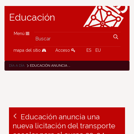
Educación
Menú
mapa del sitio
Acceso
ES
EU
DÍA A DÍA
EDUCACIÓN ANUNCIA UNA NUEVA LICITACIÓN DEL TRANSPORTE ESCOLAR PARA EL CURSO 23-24
Educación anuncia una
nueva licitación del transporte