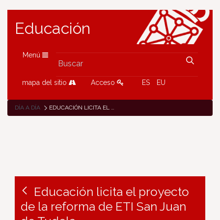
Educación
Menú
mapa del sitio
Acceso
ES
EU
DÍA A DÍA
EDUCACIÓN LICITA EL PROYECTO DE LA REFORMA DE ETI SAN JUAN DE TUDELA
Educación licita el proyecto
de la reforma de ETI San Juan