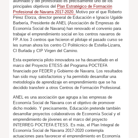
alumnado y del profesorado es precisamente uno de los
principales objetivos del
Plan Estratégico de Formación
Profesional de Navarra 2017-2020.
Motivo por el que Roberto
Pérez Elorza, director general de Educación e Ignacio Ugalde
Barbería, Presidente de ANEL (Asociación de Empresas de
Economía Social de Navarra) han renovado el convenio para
trabajar el emprendimiento social en los centros navarros de
FP. A los 3 centros que hicieron el pilotaje el pasado curso se
les suman ahora los centro CI Politécnico de Estella-Lizarra,
CI Burlada y CIP Virgen del Camino.
Esta experiencia piloto innovadora se ha desarrollado en el
marco del Proyecto ETESS del Programa POCTEFA
financiado por FEDER y Gobierno de Navarra. Los resultados
han sido muy satisfactorios y ha permitido desarrollar una
metodología de aprendizaje en emprendimiento que se ha
decidido transferir a otros Centros de Formación Profesional.
ANEL es una asociación que agrupa a las empresas de
Economía Social de Navarra con el objetivo de promover
dicho modelo. Y precisamente, Educación pretende también
desarrollar proyectos colaborativos de Economía Social y el
emprendimiento de jóvenes en el marco del proyecto
INTERREG POCTEFA ETESS. Es más, el Plan Integral de
Economía Social de Navarra 2017-2020 contempla
actuaciones para favorecer el emprendimiento en Economía