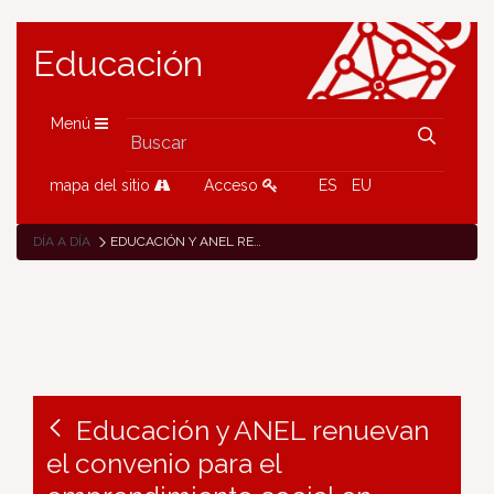
Educación
Menú
mapa del sitio
Acceso
ES
EU
DÍA A DÍA
EDUCACIÓN Y ANEL RENUEVAN EL CONVENIO PARA EL EMPRENDIMIENTO SOCIAL EN CENTROS DE FP
Educación y ANEL renuevan
el convenio para el