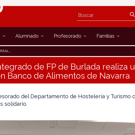
s
Alumnado
Profesorado
Familias
 DE NAVARRA
integrado de FP de Burlada realiza 
ón Banco de Alimentos de Navarra
esorado del Departamento de Hostelería y Turismo d
 solidario.