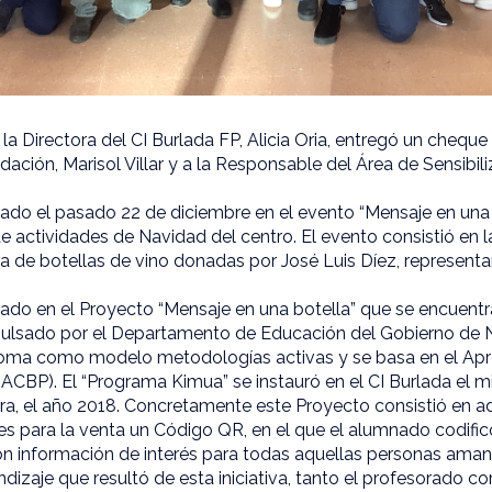
la Directora del CI Burlada FP, Alicia Oria, entregó un cheque
ndación, Marisol Villar y a la Responsable del Área de Sensibi
ado el pasado 22 de diciembre en el evento “Mensaje en una 
 actividades de Navidad del centro. El evento consistió en l
nta de botellas de vino donadas por José Luis Díez, represen
ado en el Proyecto “Mensaje en una botella” que se encuentr
ulsado por el Departamento de Educación del Gobierno de N
oma como modelo metodologías activas y se basa en el Apr
ACBP). El “Programa Kimua” se instauró en el CI Burlada el 
a, el año 2018. Concretamente este Proyecto consistió en adj
s para la venta un Código QR, en el que el alumnado codific
con información de interés para todas aquellas personas amant
izaje que resultó de esta iniciativa, tanto el profesorado 