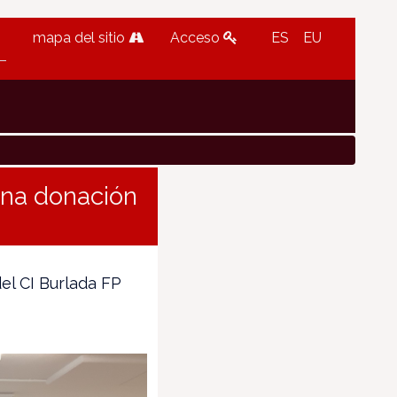
mapa del sitio
Acceso
ES
EU
una donación
el CI Burlada FP