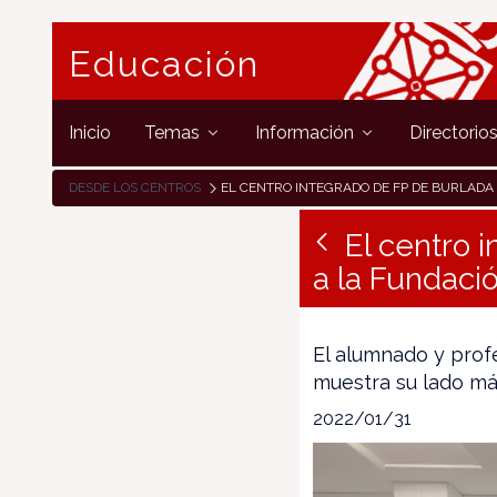
Educación
Inicio
Temas
Información
Directorio
DESDE LOS CENTROS
EL CENTRO INTEGRADO DE FP DE BURLADA REALIZA UNA DONACIÓN A LA FUNDACIÓN BANCO DE ALIMENTOS
El centro 
a la Fundaci
El alumnado y prof
muestra su lado más
2022/01/31