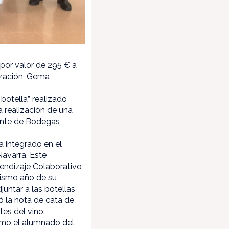
 por valor de 295 € a
lización, Gema
botella” realizado
a realización de una
tante de Bodegas
a integrado en el
avarra. Este
endizaje Colaborativo
mismo año de su
untar a las botellas
ó la nota de cata de
es del vino.
como el alumnado del