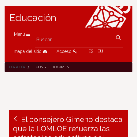
Educación
Menú
mapa del sitio
Acceso
ES
EU
DÍA A DÍA
EL CONSEJERO GIMENO DESTACA QUE LA LOMLOE REFUERZA LAS ESTRATEGIAS EDUCATIVAS DEL DEPARTAMENTO EN LA DISTRIBUCIÓN DEL ALUMNADO
El consejero Gimeno destaca
que la LOMLOE refuerza las