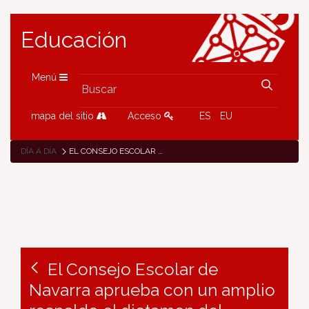
Educación
Menú
mapa del sitio
Acceso
ES
EU
DÍA A DÍA
EL CONSEJO ESCOLAR DE NAVARRA APRUEBA CON UN AMPLIO RESPALDO EL DICTAMEN DEL PROYECTO DEL NUEVO DECRETO FORAL DE ADMISIÓN
El Consejo Escolar de
Navarra aprueba con un amplio