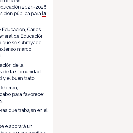
limine las
oeducación 2024-2028
sición pública para
la
 Educación, Carlos
eneral de Educación,
 la que se subrayado
n extenso marco
d.
ación de la
os de la Comunidad
 y el buen trato.
 deberán,
a cabo para favorecer
s.
ras que trabajan en el
se elaborará un
tivo que será remitido