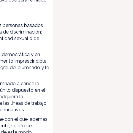
as personas basados
ma de discriminación:
dentidad sexual o de
a democrática y en
emento imprescindible
tegral del alumnado y le
lumnado alcance la
ún lo dispuesto en el
adquiera la
 las líneas de trabajo
 educativos.
ae con el que, además
ente, se ofrece
, de este modo,