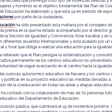
e escuela que prevenga todo tipo de violencias sexistas y e
ujeres y hombres es el objetivo fundamental del Plan de C
e Educación ha elaborado y que está ya en periodo de expo
aciones
por parte de la ciudadanía.
ducación
ha sido presentado esta mañana por el consejero de
de prensa en la que ha estado acompañado por el director g
a de la Sección de Igualdad y Convivencia, Itziar Irazabal y en
en diferentes acuerdos internacionales y está avalado por u
al y foral que obliga a realizar una educación para la igualda
 reiterado que el Plan persigue la sistematización y consolid
ativa permanente de los centros educativos no universitari
portunidad de seguir avanzando en el camino hacia la igualdad
del currículo autonómico educativo de Navarra y los centros
r y justificar en su proyecto educativo las medidas llevadas 
usión de la coeducación en todas las áreas y etapas educativa
e ha contado con la colaboración de más de 70 personas tuto
educativo del Departamento de Educación.
posición pública, que culminará el 19 de noviembre próximo, 
con las aportaciones recibidas y se redactará el texto defini