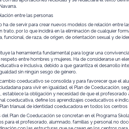
 Navarra.
ación entre las personas
 ha de servir para crear nuevos modelos de relación entre l
n trato, por lo que incidirá en la eliminación de cualquier for
iosa, funcional, de raza, de origen, de orientación sexual y de i
tuye la herramienta fundamental para lograr una convivenci
l respeto entre hombres y mujeres. Ha de considerarse un el
educativa e inclusiva, debido a que garantiza el desarrollo in
 igualdad sin ningún sesgo de género.
l cambio coeducativo se consolida y para favorecer que el a
iudadana para vivir en igualdad, el Plan de Coeducación, seg
 establece la obligación y necesidad de que el profesorado 
l coeducativa, define los aprendizajes coeducativos e indica
 Plan trianual de identidad coeducadora en todos los centros
as del Plan de Coeducación se concretan en el Programa Skol
s para el profesorado, alumnado, familias y personal no doc
inación con las estructuras que se crean en los centros para