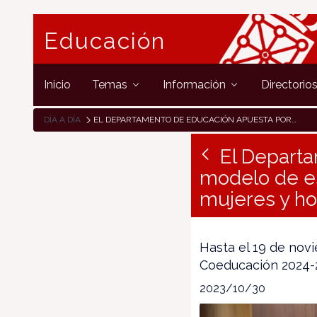
Educación
Inicio
Temas
Información
Directorio
DÍA A DÍA
EL DEPARTAMENTO DE EDUCACIÓN APUESTA POR CONSOLIDAR UN MODELO DE ESCUELA QUE SEA GARANTÍA DE IGUALDAD ENTRE MUJERES Y HOMBRES
El Departa
modelo de es
mujeres y h
Hasta el 19 de novi
Coeducación 2024-2
2023/10/30