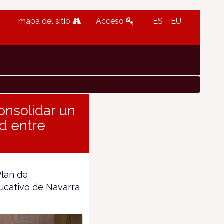
mapa del sitio
Acceso
ES
EU
onsolidar un
d entre
Plan de
ucativo de Navarra