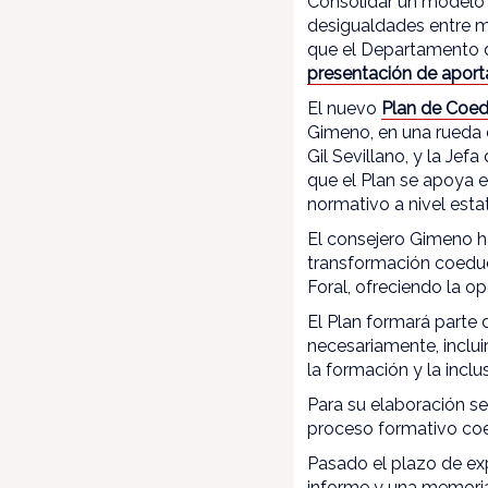
Consolidar un modelo d
desigualdades entre m
que el Departamento d
presentación de aport
El nuevo
Plan de Coe
Gimeno, en una rueda 
Gil Sevillano, y la Jef
que el Plan se apoya 
normativo a nivel estat
El consejero Gimeno ha
transformación coeduc
Foral, ofreciendo la o
El Plan formará parte 
necesariamente, inclui
la formación y la incl
Para su elaboración s
proceso formativo co
Pasado el plazo de ex
informe y una memoria 