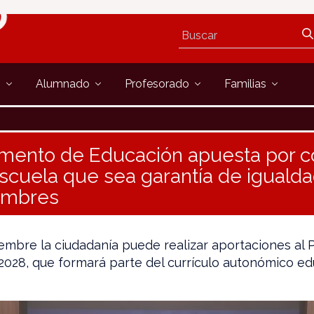
s
Alumnado
Profesorado
Familias
mento de Educación apuesta por c
cuela que sea garantía de igualda
ombres
embre la ciudadanía puede realizar aportaciones al 
028, que formará parte del currículo autonómico ed