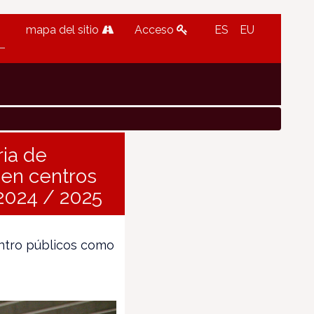
mapa del sitio
Acceso
ES
EU
ria de
 en centros
 2024 / 2025
entro públicos como