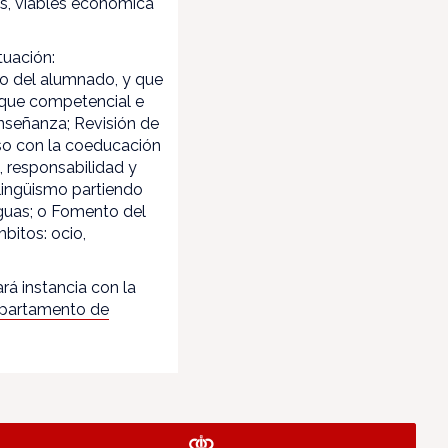
es, viables económica
tuación:
vo del alumnado, y que
foque competencial e
enseñanza; Revisión de
so con la coeducación
o, responsabilidad y
ilingüismo partiendo
nguas; o Fomento del
bitos: ocio,
rá instancia con la
partamento de