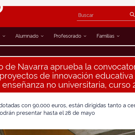
s
Alumnado
Profesorado
Familias
o de Navarra aprueba la convocato
proyectos de innovación educativa
 enseñanza no universitaria, curso
dotadas con 90.000 euros, están dirigidas tanto a c
odrán presentar hasta el 28 de mayo