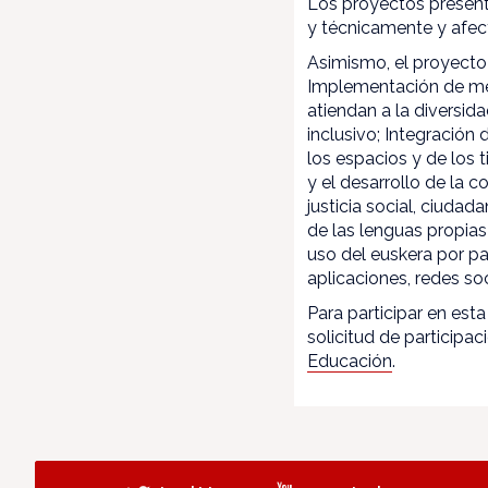
Los proyectos present
y técnicamente y afect
Asimismo, el proyecto 
Implementación de met
atiendan a la diversid
inclusivo; Integración
los espacios y de los
y el desarrollo de la c
justicia social, ciuda
de las lenguas propias
uso del euskera por pa
aplicaciones, redes soc
Para participar en est
solicitud de participa
Educación
.