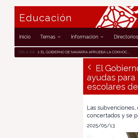
Educación
Inicio
Temas
Información
Directorio
DÍA A DÍA
EL GOBIERNO DE NAVARRA APRUEBA LA CONVOCATORIA DE AYUDAS PARA PROYECTOS DE INNOVACIÓN EDUCATIVA EN CENTROS ESCOLARES DE ENSEÑANZA NO UNIVERSITARIA, CURSO 2024 / 2025
El Gobiern
ayudas para 
escolares de
Las subvenciones, 
concertados y se p
2025/05/13