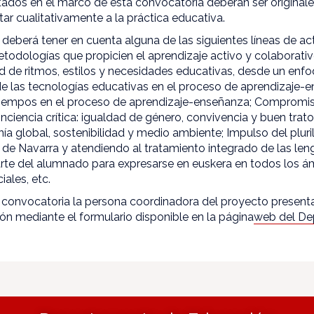
ados en el marco de esta convocatoria deberán ser original
ar cualitativamente a la práctica educativa.
deberá tener en cuenta alguna de las siguientes líneas de ac
odologías que propicien el aprendizaje activo y colaborati
ad de ritmos, estilos y necesidades educativas, desde un en
 de las tecnologías educativas en el proceso de aprendizaje-
 tiempos en el proceso de aprendizaje-enseñanza; Compromi
onciencia crítica: igualdad de género, convivencia y buen trat
danía global, sostenibilidad y medio ambiente; Impulso del plur
 de Navarra y atendiendo al tratamiento integrado de las le
rte del alumnado para expresarse en euskera en todos los ám
iales, etc.
a convocatoria la persona coordinadora del proyecto presenta
ción mediante el formulario disponible en la página
web del De