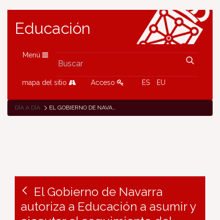
Educación
Menú
mapa del sitio
Acceso
ES
EU
DÍA A DÍA
EL GOBIERNO DE NAVARRA AUTORIZA A EDUCACIÓN A ASUMIR Y EJECUTAR EL SEGUIMIENTO DEL ACUERDO ALCANZADO ENTRE LA PATRONAL Y LOS SINDICATOS DE LA EDUCACIÓN CONCERTADA
El Gobierno de Navarra
autoriza a Educación a asumir y