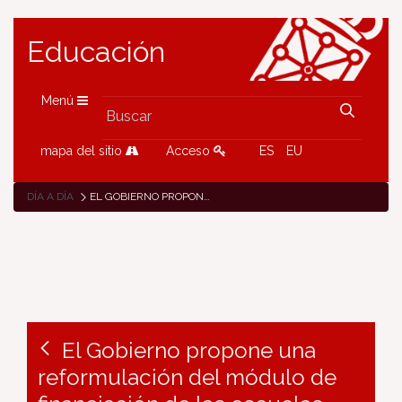
Educación
Menú
mapa del sitio
Acceso
ES
EU
DÍA A DÍA
EL GOBIERNO PROPONE UNA REFORMULACIÓN DEL MÓDULO DE FINANCIACIÓN DE LAS ESCUELAS INFANTILES CON UN AUMENTO DEL 14% DE LAS RETRIBUCIONES DE LAS EDUCADORAS
El Gobierno propone una
reformulación del módulo de