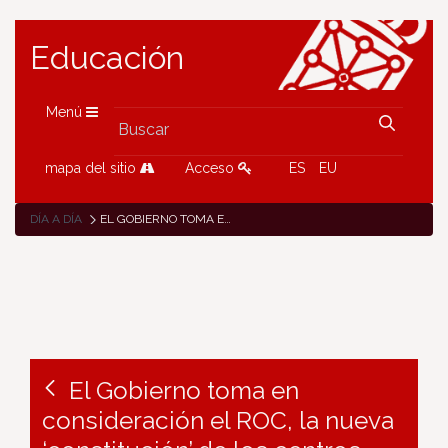
Educación
Menú
mapa del sitio
Acceso
ES
EU
DÍA A DÍA
EL GOBIERNO TOMA EN CONSIDERACIÓN EL ROC, LA NUEVA ‘CONSTITUCIÓN’ DE LOS CENTROS EDUCATIVOS NAVARROS, Y PIDE DICTAMEN AL CONSEJO DE NAVARRA
El Gobierno toma en
consideración el ROC, la nueva