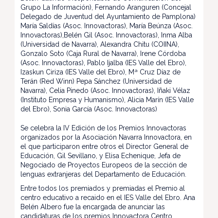
Grupo La Información), Fernando Aranguren (Concejal
Delegado de Juventud del Ayuntamiento de Pamplona)
María Saldías (Asoc. Innovactoras), María Beúnza (Asoc.
Innovactoras),Belén Gil (Asoc. Innovactoras), Inma Alba
(Universidad de Navarra), Alexandra Chitu (COIINA),
Gonzalo Soto (Caja Rural de Navarra), Irene Córdoba
(Asoc. Innovactoras), Pablo Ijalba (IES Valle del Ebro),
Izaskun Ciriza (IES Valle del Ebro), Mª Cruz Díaz de
Terán (Red Winn) Pepa Sánchez (Universidad de
Navarra), Celia Pinedo (Asoc. Innovactoras), Iñaki Vélaz
(Instituto Empresa y Humanismo), Alicia Marín (IES Valle
del Ebro), Sonia García (Asoc. Innovactoras)
Se celebra la IV Edición de los Premios Innovactoras
organizados por la Asociación Navarra Innovactora, en
el que participaron entre otros el Director General de
Educación, Gil Sevillano, y Elisa Echenique, Jefa de
Negociado de Proyectos Europeos de la sección de
lenguas extranjeras del Departamento de Educación.
Entre todos los premiados y premiadas el Premio al
centro educativo a recaido en el IES Valle del Ebro. Ana
Belén Albero fue la encargada de anunciar las
candidaturas de los premios Innovactora Centro