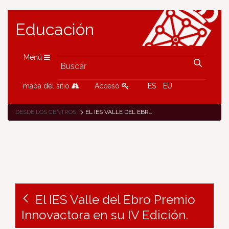
Educación
Menú
mapa del sitio
Acceso
ES
EU
DESDE LOS CENTROS
EL IES VALLE DEL EBRO PREMIO INNOVACTORA EN SU IV EDICIÓN.
El IES Valle del Ebro Premio
Innovactora en su IV Edición.