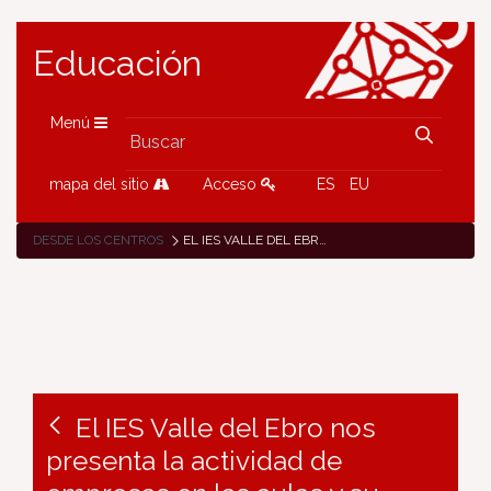
Educación
Menú
mapa del sitio
Acceso
ES
EU
DESDE LOS CENTROS
EL IES VALLE DEL EBRO NOS PRESENTA LA ACTIVIDAD DE EMPRESAS EN LAS AULAS Y SU VISITA A LA FUNDACIÓN ALBOAN
El IES Valle del Ebro nos
presenta la actividad de