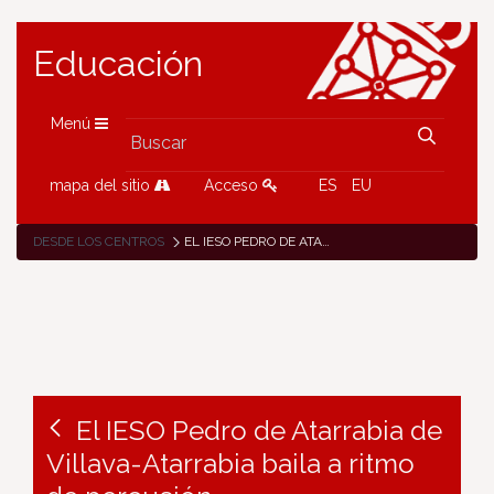
Educación
Menú
mapa del sitio
Acceso
ES
EU
DESDE LOS CENTROS
EL IESO PEDRO DE ATARRABIA DE VILLAVA-ATARRABIA BAILA A RITMO DE PERCUSIÓN
El IESO Pedro de Atarrabia de
Villava-Atarrabia baila a ritmo