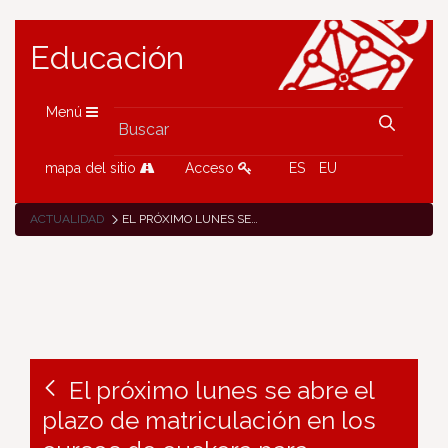
Educación
Menú
mapa del sitio
Acceso
ES
EU
ACTUALIDAD
EL PRÓXIMO LUNES SE ABRE EL PLAZO DE MATRICULACIÓN EN LOS CURSOS DE EUSKERA PARA PERSONAS ADULTAS EN ZUBIARTE
El próximo lunes se abre el
plazo de matriculación en los