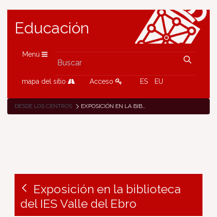
Educación
Menú
mapa del sitio
Acceso
ES
EU
DESDE LOS CENTROS
EXPOSICIÓN EN LA BIBLIOTECA DEL IES VALLE DEL EBRO
Exposición en la biblioteca
del IES Valle del Ebro