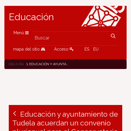
Educación
Menú
mapa del sitio
Acceso
ES
EU
DÍA A DÍA
EDUCACIÓN Y AYUNTAMIENTO DE TUDELA ACUERDAN UN CONVENIO PLURIANUAL PARA EL CONSERVATORIO PROFESIONAL
Educación y ayuntamiento de
Tudela acuerdan un convenio