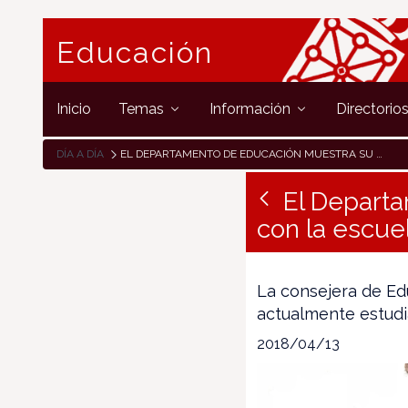
Educación
Inicio
Temas
Información
Directorio
DÍA A DÍA
EL DEPARTAMENTO DE EDUCACIÓN MUESTRA SU COMPROMISO CON LA ESCUELA RURAL EN EL PIRINEO NAVARRO
El Depart
con la escuel
La consejera de Edu
actualmente estudia
2018/04/13