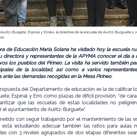
uritz-Burgete, Espinal y Erroko, la directora de la escuela de Auritz-Burguete y
ión
jera de Educación María Solana ha visitado hoy la escuela ru
 directora y representantes de la APYMA conocer el día a 
os los pueblos del Pirineo. La visita ha servido también par
ipales de la localidad, así como a varios representante
s ante las demandas recogidas en la Mesa Pirineo.
propuesta del Departamento de educación es la de calificar 
ete, Espinal y Erro como plazas de difícil provisión, “de cara
antizar que las escuelas de estas localidades no peligre
 el ayuntamiento de Auritz-Burguete”.
tido con seguir trabajando por el mantenimiento de las esc
está estudiando adecuar también las ratios para aulas mi
ades con 3 niveles agrupados de dos etapas diferentes se