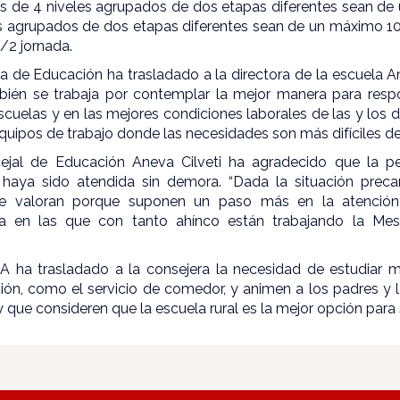
s de 4 niveles agrupados de dos etapas diferentes sean de
es agrupados de dos etapas diferentes sean de un máximo 1
/2 jornada.
ra de Educación ha trasladado a la directora de la escuel
ién se trabaja por contemplar la mejor manera para resp
scuelas y en las mejores condiciones laborales de las y los
quipos de trabajo donde las necesidades son más difíciles de 
cejal de Educación Aneva Cilveti ha agradecido que la p
haya sido atendida sin demora. “Dada la situación precar
e valoran porque suponen un paso más en la atenció
iva en las que con tanto ahínco están trabajando la Mes
A ha trasladado a la consejera la necesidad de estudiar 
ción, como el servicio de comedor, y animen a los padres y
que consideren que la escuela rural es la mejor opción para su