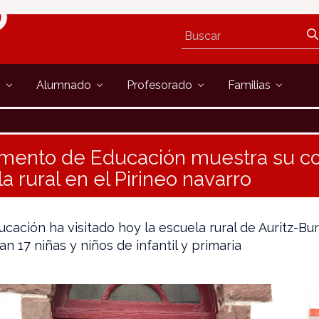
s
Alumnado
Profesorado
Familias
amento de Educación muestra su 
a rural en el Pirineo navarro
cación ha visitado hoy la escuela rural de Auritz-B
n 17 niñas y niños de infantil y primaria