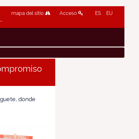
mapa del sitio
Acceso
ES
EU
compromiso
urguete, donde