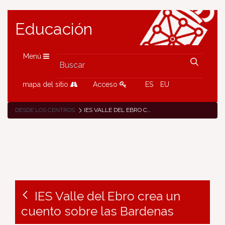
Educación
Menú
mapa del sitio
Acceso
ES
EU
DESDE LOS CENTROS
IES VALLE DEL EBRO CREA UN CUENTO SOBRE LAS BARDENAS
IES Valle del Ebro crea un
cuento sobre las Bardenas