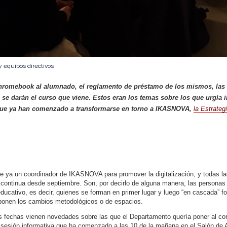
y equipos directivos
hromebook
al alumnado, el reglamento de préstamo de los mismos, las 
 se darán el curso que viene. Estos eran los temas sobre los que urgía 
 que ya han comenzado a transformarse en torno a IKASNOVA,
la Estrateg
ne ya un coordinador de IKASNOVA para promover la digitalización, y todas l
continua desde septiembre. Son, por decirlo de alguna manera, las personas
cativo, es decir, quienes se forman en primer lugar y luego “en cascada” 
ponen los cambios metodológicos o de espacios.
s fechas vienen novedades sobre las que el Departamento quería poner al corr
 sesión informativa que ha comenzado a las 10 de la mañana en el Salón de 