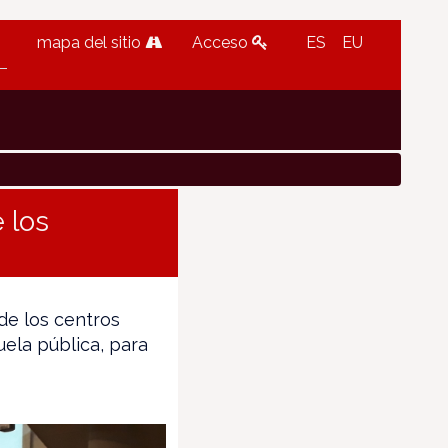
mapa del sitio
Acceso
ES
EU
 los
de los centros
uela pública, para