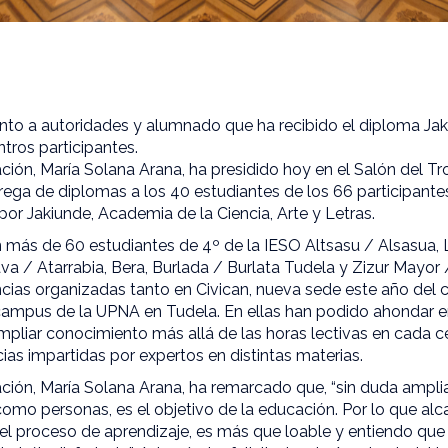
unto a autoridades y alumnado que ha recibido el diploma Jak
tros participantes.
ión, María Solana Arana, ha presidido hoy en el Salón del Tr
rega de diplomas a los 40 estudiantes de los 66 participantes 
 por Jakiunde, Academia de la Ciencia, Arte y Letras.
 más de 60 estudiantes de 4º de la IESO Altsasu / Alsasua, L
ava / Atarrabia, Bera, Burlada / Burlata Tudela y Zizur Mayor
cias organizadas tanto en Civican, nueva sede este año del 
campus de la UPNA en Tudela. En ellas han podido ahondar en
y ampliar conocimiento más allá de las horas lectivas en cada 
cias impartidas por expertos en distintas materias.
ción, María Solana Arana, ha remarcado que, “sin duda ampli
mo personas, es el objetivo de la educación. Por lo que alc
l proceso de aprendizaje, es más que loable y entiendo que n