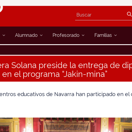
s
Alumnado
Profesorado
Familias
ra Solana preside la entrega de di
s en el programa “Jakin-mina”
centros educativos de Navarra han participado en el 