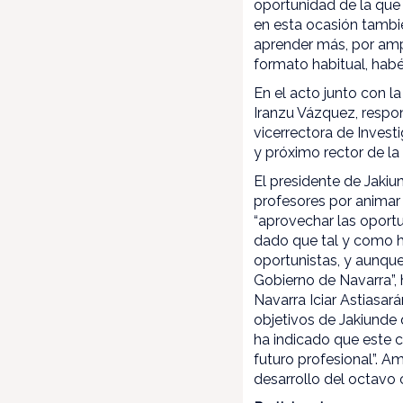
oportunidad de la que 
en esta ocasión tambi
aprender más, por amp
formato habitual, hab
En el acto junto con l
Iranzu Vázquez, respon
vicerrectora de Invest
y próximo rector de la
El presidente de Jakiu
profesores por animar 
“aprovechar las oportu
dado que tal y como ha
oportunistas, y aunque 
Gobierno de Navarra”, 
Navarra Iciar Astiasar
objetivos de Jakiunde q
ha indicado que este c
futuro profesional”. 
desarrollo del octavo c