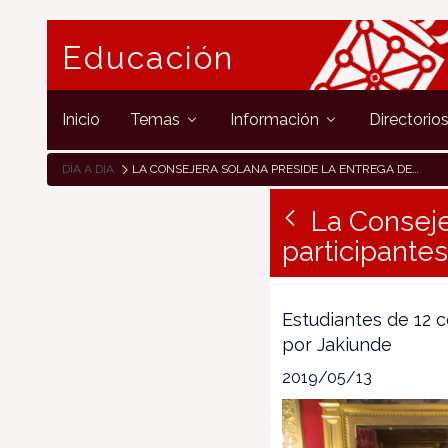
Educación
Inicio
Temas
Información
Directorio
DÍA A DÍA
LA CONSEJERA SOLANA PRESIDE LA ENTREGA DE DIPLOMAS A LOS PARTICIPANTES EN EL PROGRAMA “JAKIN-MINA”
La Conseje
participante
Estudiantes de 12 
por Jakiunde
2019/05/13