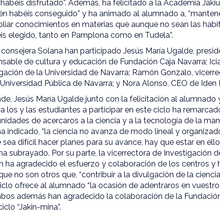
habéis disfrutado”. Además, ha felicitado a la Academia Jakiu
én habéis conseguido” y ha animado al alumnado a, “mantene
liar conocimientos en materias que aunque no sean las habit
éis elegido, tanto en Pamplona como en Tudela”.
a consejera Solana han participado Jesús María Ugalde, presid
sable de cultura y educación de Fundación Caja Navarra; Icia
igación de la Universidad de Navarra; Ramón Gonzalo, vicerre
 Universidad Pública de Navarra; y Nora Alonso, CEO de Iden
nde, Jesús María Ugalde junto con la felicitación al alumnado
a los y las estudiantes a participar en este ciclo ha remarca
nidades de acercaros a la ciencia y a la tecnología de la man
 indicado, “la ciencia no avanza de modo lineal y organizado
sea difícil hacer planes para su avance, hay que estar en ello,
ha subrayado. Por su parte, la vicerrectora de Investigación d
án ha agradecido el esfuerzo y colaboración de los centros 
ue no son otros que, “contribuir a la divulgación de la cienci
iclo ofrece al alumnado “la ocasión de adentraros en vuestr
Ambos además han agradecido la colaboración de la Fundación
iclo “Jakin-mina”.