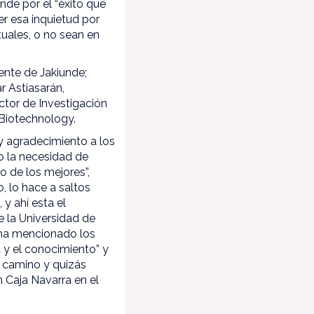
nde por el “éxito que
r esa inquietud por
uales, o no sean en
ente de Jakiunde;
r Astiasarán,
ctor de Investigación
 Biotechnology.
 y agradecimiento a los
do la necesidad de
o de los mejores”,
, lo hace a saltos
 y ahí esta el
e la Universidad de
y ha mencionado los
a y el conocimiento” y
o camino y quizás
 Caja Navarra en el