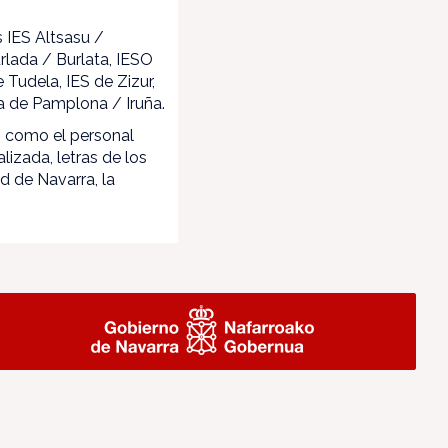
 IES Altsasu /
rlada / Burlata, IESO
 Tudela, IES de Zizur,
sa de Pamplona / Iruña.
s como el personal
lizada, letras de los
d de Navarra, la